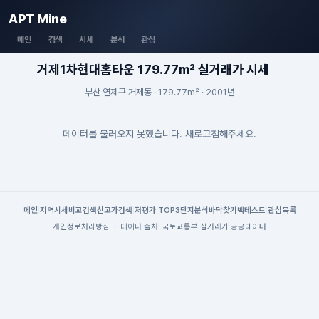
APT Mine
메인
검색
시세
분석
관심
거제1차현대홈타운 179.77m² 실거래가 시세
부산 연제구 거제동 · 179.77m² · 2001년
데이터를 불러오지 못했습니다. 새로고침해주세요.
메인
|
지역시세
비교검색
신고가검색
|
저평가 TOP3
단지분석
바닥찾기
백테스트
|
관심목록
개인정보처리방침
·
데이터 출처: 국토교통부 실거래가 공공데이터