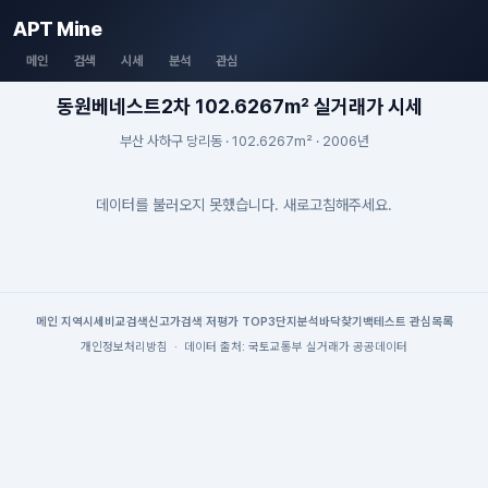
APT Mine
메인
검색
시세
분석
관심
동원베네스트2차 102.6267m² 실거래가 시세
부산 사하구 당리동 · 102.6267m² · 2006년
데이터를 불러오지 못했습니다. 새로고침해주세요.
메인
|
지역시세
비교검색
신고가검색
|
저평가 TOP3
단지분석
바닥찾기
백테스트
|
관심목록
개인정보처리방침
·
데이터 출처: 국토교통부 실거래가 공공데이터