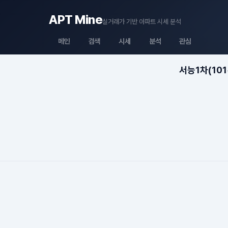
APT Mine
실거래가 기반 아파트 시세 분석
메인
검색
시세
분석
관심
서능1차(101