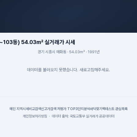
~103동) 54.03m² 실거래가 시세
경기 시흥시 매화동 · 54.03m² · 1991년
데이터를 불러오지 못했습니다. 새로고침해주세요.
메인
|
지역시세
비교검색
신고가검색
|
저평가 TOP3
단지분석
바닥찾기
백테스트
|
관심목록
개인정보처리방침
·
데이터 출처: 국토교통부 실거래가 공공데이터