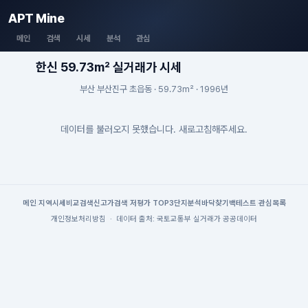
APT Mine
메인
검색
시세
분석
관심
한신 59.73m² 실거래가 시세
부산 부산진구 초읍동 · 59.73m² · 1996년
데이터를 불러오지 못했습니다. 새로고침해주세요.
메인
|
지역시세
비교검색
신고가검색
|
저평가 TOP3
단지분석
바닥찾기
백테스트
|
관심목록
개인정보처리방침
·
데이터 출처: 국토교통부 실거래가 공공데이터