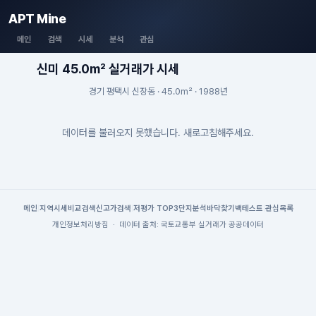
APT Mine
메인
검색
시세
분석
관심
신미 45.0m² 실거래가 시세
경기 평택시 신장동 · 45.0m² · 1988년
데이터를 불러오지 못했습니다. 새로고침해주세요.
메인
|
지역시세
비교검색
신고가검색
|
저평가 TOP3
단지분석
바닥찾기
백테스트
|
관심목록
개인정보처리방침
·
데이터 출처: 국토교통부 실거래가 공공데이터