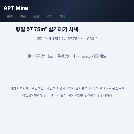
APT Mine
메인
검색
시세
분석
관심
평일 57.75m² 실거래가 시세
경기 평택시 합정동 · 57.75m² · 1983년
데이터를 불러오지 못했습니다. 새로고침해주세요.
메인
|
지역시세
비교검색
신고가검색
|
저평가 TOP3
단지분석
바닥찾기
백테스트
|
관심목록
개인정보처리방침
·
데이터 출처: 국토교통부 실거래가 공공데이터