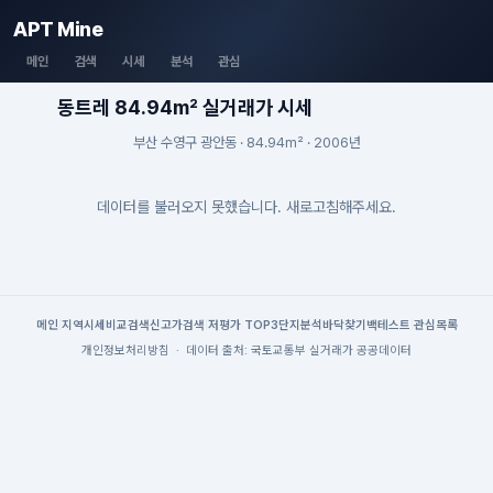
APT Mine
메인
검색
시세
분석
관심
동트레 84.94m² 실거래가 시세
부산 수영구 광안동 · 84.94m² · 2006년
데이터를 불러오지 못했습니다. 새로고침해주세요.
메인
|
지역시세
비교검색
신고가검색
|
저평가 TOP3
단지분석
바닥찾기
백테스트
|
관심목록
개인정보처리방침
·
데이터 출처: 국토교통부 실거래가 공공데이터