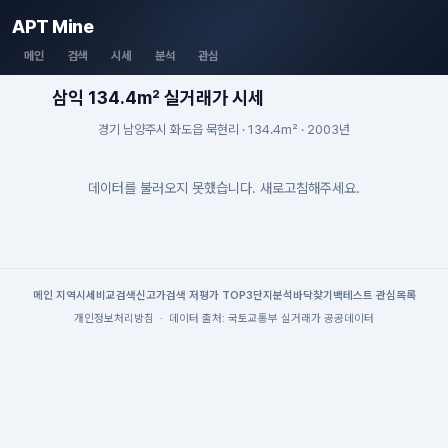
APT Mine
메인
검색
시세
분석
관심
삼익 134.4m² 실거래가 시세
경기 남양주시 화도읍 묵현리 · 134.4m² · 2003년
데이터를 불러오지 못했습니다. 새로고침해주세요.
메인
|
지역시세
비교검색
신고가검색
|
저평가 TOP3
단지분석
바닥찾기
백테스트
|
관심목록
개인정보처리방침
·
데이터 출처: 국토교통부 실거래가 공공데이터