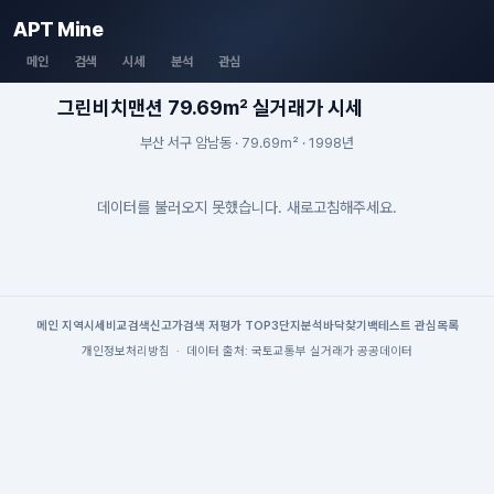
APT Mine
메인
검색
시세
분석
관심
그린비치맨션 79.69m² 실거래가 시세
부산 서구 암남동 · 79.69m² · 1998년
데이터를 불러오지 못했습니다. 새로고침해주세요.
메인
|
지역시세
비교검색
신고가검색
|
저평가 TOP3
단지분석
바닥찾기
백테스트
|
관심목록
개인정보처리방침
·
데이터 출처: 국토교통부 실거래가 공공데이터