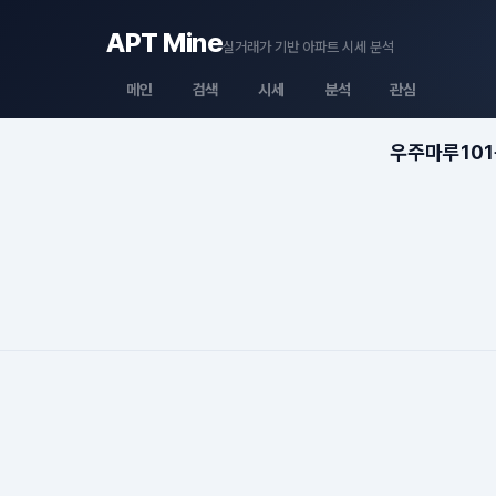
APT Mine
실거래가 기반 아파트 시세 분석
메인
검색
시세
분석
관심
우주마루101