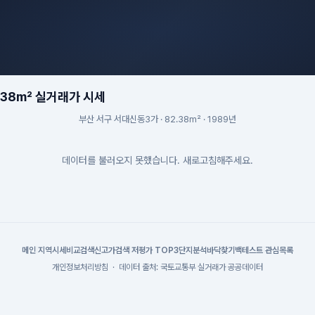
.38m² 실거래가 시세
부산 서구 서대신동3가 · 82.38m² · 1989년
데이터를 불러오지 못했습니다. 새로고침해주세요.
메인
|
지역시세
비교검색
신고가검색
|
저평가 TOP3
단지분석
바닥찾기
백테스트
|
관심목록
개인정보처리방침
·
데이터 출처: 국토교통부 실거래가 공공데이터