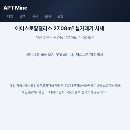
APT Mine
메인
검색
시세
분석
관심
에이스로얄팰리스 27.08m² 실거래가 시세
부산 수영구 광안동 · 27.08m² · 2019년
데이터를 불러오지 못했습니다. 새로고침해주세요.
메인
|
지역시세
비교검색
신고가검색
|
저평가 TOP3
단지분석
바닥찾기
백테스트
|
관심목록
개인정보처리방침
·
데이터 출처: 국토교통부 실거래가 공공데이터