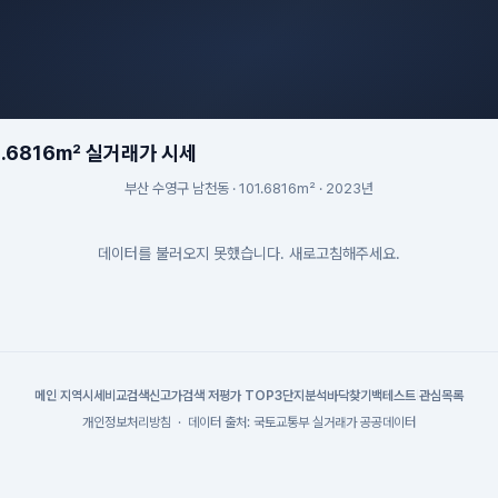
.6816m² 실거래가 시세
부산 수영구 남천동 · 101.6816m² · 2023년
데이터를 불러오지 못했습니다. 새로고침해주세요.
메인
|
지역시세
비교검색
신고가검색
|
저평가 TOP3
단지분석
바닥찾기
백테스트
|
관심목록
개인정보처리방침
·
데이터 출처: 국토교통부 실거래가 공공데이터