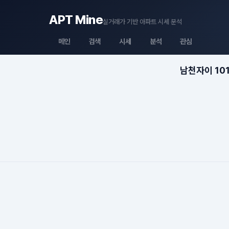
APT Mine
실거래가 기반 아파트 시세 분석
메인
검색
시세
분석
관심
남천자이 101