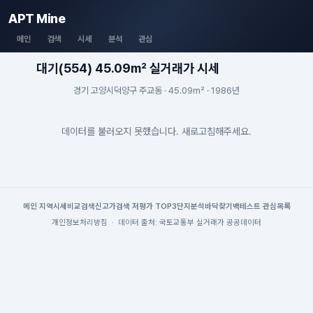
APT Mine
메인
검색
시세
분석
관심
대기(554) 45.09m² 실거래가 시세
경기 고양시덕양구 주교동 · 45.09m² · 1986년
데이터를 불러오지 못했습니다. 새로고침해주세요.
메인
|
지역시세
비교검색
신고가검색
|
저평가 TOP3
단지분석
바닥찾기
백테스트
|
관심목록
개인정보처리방침
·
데이터 출처: 국토교통부 실거래가 공공데이터