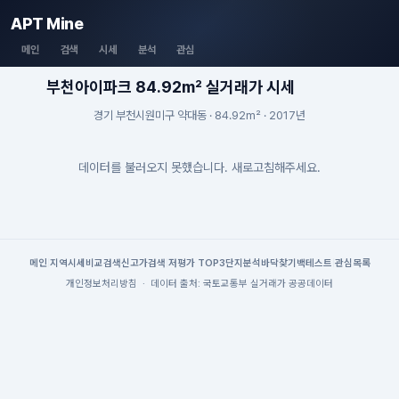
APT Mine
메인
검색
시세
분석
관심
부천아이파크 84.92m² 실거래가 시세
경기 부천시원미구 약대동 · 84.92m² · 2017년
데이터를 불러오지 못했습니다. 새로고침해주세요.
메인
|
지역시세
비교검색
신고가검색
|
저평가 TOP3
단지분석
바닥찾기
백테스트
|
관심목록
개인정보처리방침
·
데이터 출처: 국토교통부 실거래가 공공데이터