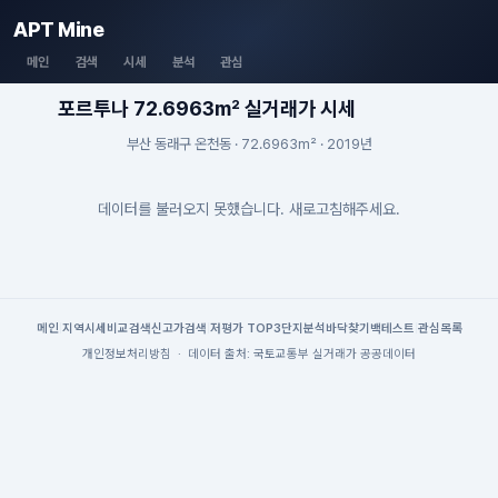
APT Mine
메인
검색
시세
분석
관심
포르투나 72.6963m² 실거래가 시세
부산 동래구 온천동 · 72.6963m² · 2019년
데이터를 불러오지 못했습니다. 새로고침해주세요.
메인
|
지역시세
비교검색
신고가검색
|
저평가 TOP3
단지분석
바닥찾기
백테스트
|
관심목록
개인정보처리방침
·
데이터 출처: 국토교통부 실거래가 공공데이터