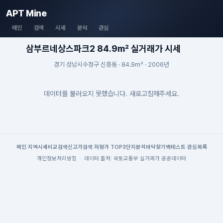
APT Mine
메인
검색
시세
분석
관심
삼부르네상스파크2 84.9m² 실거래가 시세
경기 성남시수정구 신흥동 · 84.9m² · 2006년
데이터를 불러오지 못했습니다. 새로고침해주세요.
메인
|
지역시세
비교검색
신고가검색
|
저평가 TOP3
단지분석
바닥찾기
백테스트
|
관심목록
개인정보처리방침
·
데이터 출처: 국토교통부 실거래가 공공데이터