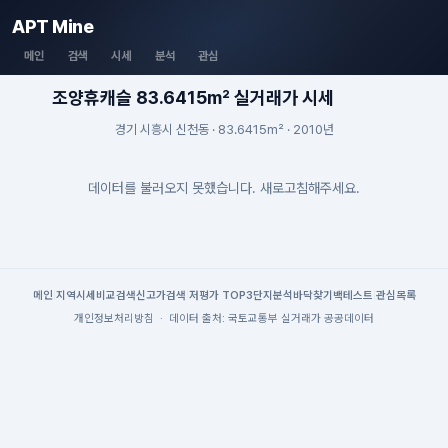
APT Mine
메인
검색
시세
분석
관심
조양휴캐슬 83.6415m² 실거래가 시세
경기 시흥시 신천동 · 83.6415m² · 2010년
데이터를 불러오지 못했습니다. 새로고침해주세요.
메인
|
지역시세
비교검색
신고가검색
|
저평가 TOP3
단지분석
바닥찾기
백테스트
|
관심목록
개인정보처리방침
·
데이터 출처: 국토교통부 실거래가 공공데이터