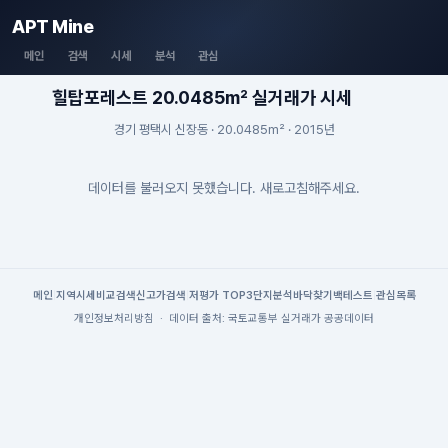
APT Mine
메인
검색
시세
분석
관심
힐탑포레스트 20.0485m² 실거래가 시세
경기 평택시 신장동 · 20.0485m² · 2015년
데이터를 불러오지 못했습니다. 새로고침해주세요.
메인
|
지역시세
비교검색
신고가검색
|
저평가 TOP3
단지분석
바닥찾기
백테스트
|
관심목록
개인정보처리방침
·
데이터 출처: 국토교통부 실거래가 공공데이터