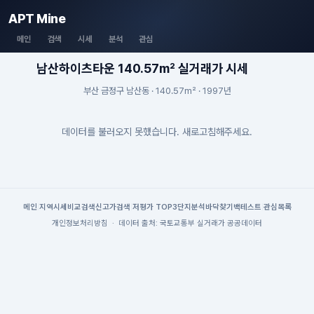
APT Mine
메인
검색
시세
분석
관심
남산하이츠타운 140.57m² 실거래가 시세
부산 금정구 남산동 · 140.57m² · 1997년
데이터를 불러오지 못했습니다. 새로고침해주세요.
메인
|
지역시세
비교검색
신고가검색
|
저평가 TOP3
단지분석
바닥찾기
백테스트
|
관심목록
개인정보처리방침
·
데이터 출처: 국토교통부 실거래가 공공데이터