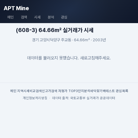
APT Mine
메인
검색
시세
분석
관심
(608-3) 64.66m² 실거래가 시세
경기 고양시덕양구 주교동 · 64.66m² · 2003년
데이터를 불러오지 못했습니다. 새로고침해주세요.
메인
|
지역시세
비교검색
신고가검색
|
저평가 TOP3
단지분석
바닥찾기
백테스트
|
관심목록
개인정보처리방침
·
데이터 출처: 국토교통부 실거래가 공공데이터