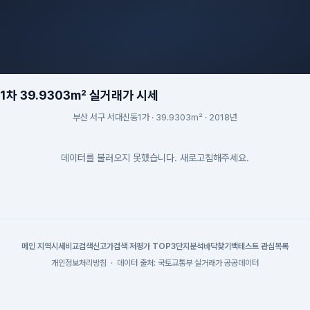
차 39.9303m² 실거래가 시세
부산 서구 서대신동1가 · 39.9303m² · 2018년
데이터를 불러오지 못했습니다. 새로고침해주세요.
메인
|
지역시세
비교검색
신고가검색
|
저평가 TOP3
단지분석
바닥찾기
백테스트
|
관심목록
개인정보처리방침
·
데이터 출처: 국토교통부 실거래가 공공데이터