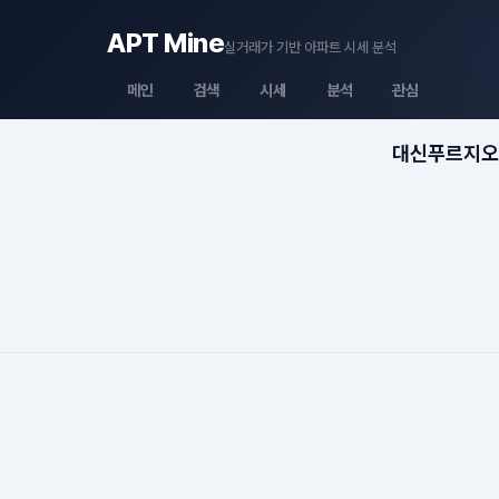
APT Mine
실거래가 기반 아파트 시세 분석
메인
검색
시세
분석
관심
대신푸르지오1