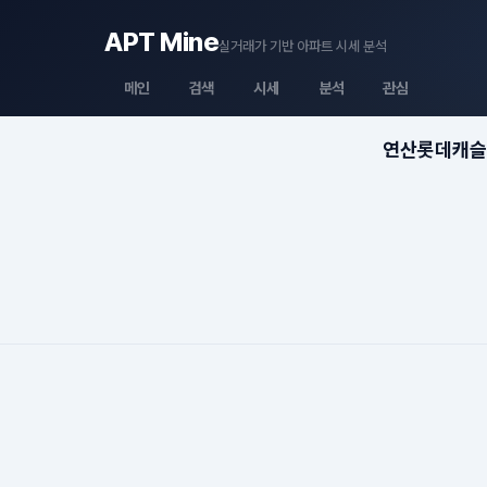
APT Mine
실거래가 기반 아파트 시세 분석
메인
검색
시세
분석
관심
연산롯데캐슬골