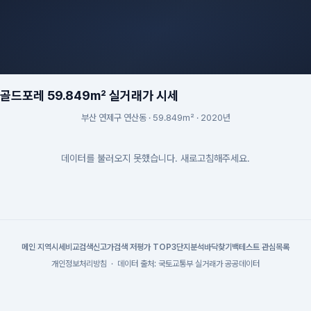
드포레 59.849m² 실거래가 시세
부산 연제구 연산동 · 59.849m² · 2020년
데이터를 불러오지 못했습니다. 새로고침해주세요.
메인
|
지역시세
비교검색
신고가검색
|
저평가 TOP3
단지분석
바닥찾기
백테스트
|
관심목록
개인정보처리방침
·
데이터 출처: 국토교통부 실거래가 공공데이터