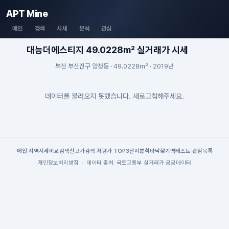
APT Mine
메인
검색
시세
분석
관심
대능더에스티지 49.0228m² 실거래가 시세
부산 부산진구 양정동 · 49.0228m² · 2019년
데이터를 불러오지 못했습니다. 새로고침해주세요.
메인
|
지역시세
비교검색
신고가검색
|
저평가 TOP3
단지분석
바닥찾기
백테스트
|
관심목록
개인정보처리방침
·
데이터 출처: 국토교통부 실거래가 공공데이터