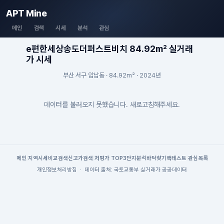
APT Mine
메인
검색
시세
분석
관심
e편한세상송도더퍼스트비치 84.92m² 실거래
가 시세
부산 서구 암남동 · 84.92m² · 2024년
데이터를 불러오지 못했습니다. 새로고침해주세요.
메인
|
지역시세
비교검색
신고가검색
|
저평가 TOP3
단지분석
바닥찾기
백테스트
|
관심목록
개인정보처리방침
·
데이터 출처: 국토교통부 실거래가 공공데이터