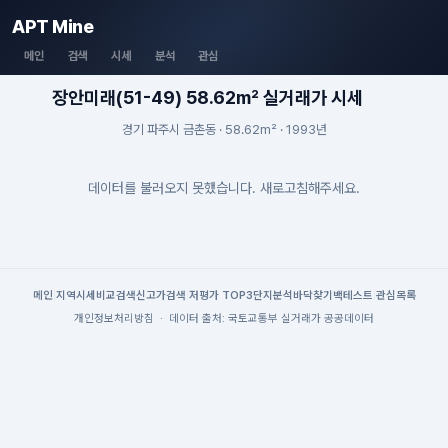
APT Mine
메인
검색
시세
분석
관심
장안미래(51-49) 58.62m² 실거래가 시세
경기 파주시 금촌동 · 58.62m² · 1993년
데이터를 불러오지 못했습니다. 새로고침해주세요.
메인
|
지역시세
비교검색
신고가검색
|
저평가 TOP3
단지분석
바닥찾기
백테스트
|
관심목록
개인정보처리방침
·
데이터 출처: 국토교통부 실거래가 공공데이터