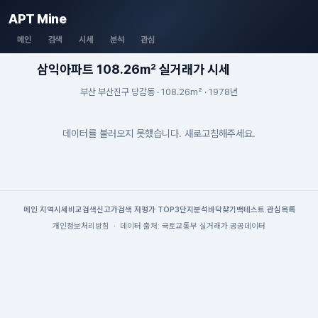
APT Mine
메인
검색
시세
분석
관심
삼익아파트 108.26m² 실거래가 시세
부산 부산진구 당감동 · 108.26m² · 1978년
데이터를 불러오지 못했습니다. 새로고침해주세요.
메인
|
지역시세
비교검색
신고가검색
|
저평가 TOP3
단지분석
바닥찾기
백테스트
|
관심목록
개인정보처리방침
·
데이터 출처: 국토교통부 실거래가 공공데이터