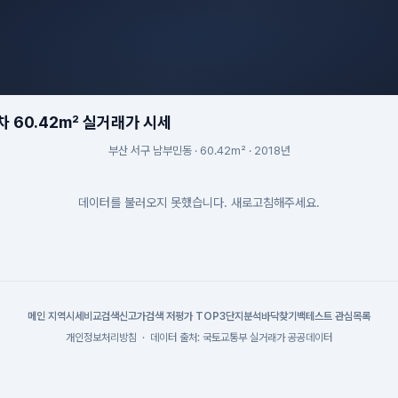
 60.42m² 실거래가 시세
부산 서구 남부민동 · 60.42m² · 2018년
데이터를 불러오지 못했습니다. 새로고침해주세요.
메인
|
지역시세
비교검색
신고가검색
|
저평가 TOP3
단지분석
바닥찾기
백테스트
|
관심목록
개인정보처리방침
·
데이터 출처: 국토교통부 실거래가 공공데이터