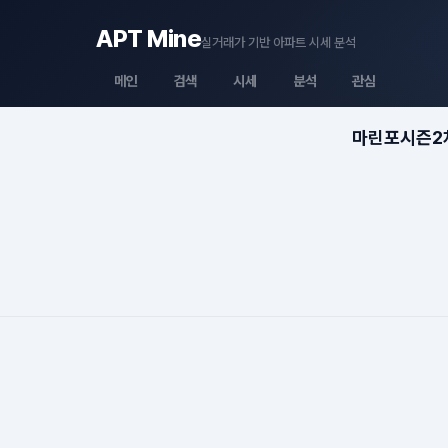
APT Mine
실거래가 기반 아파트 시세 분석
메인
검색
시세
분석
관심
마린포시즌2차