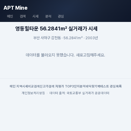
APT Mine
메인
검색
시세
분석
관심
영동힐타운 56.2841m² 실거래가 시세
부산 사하구 감천동 · 56.2841m² · 2003년
데이터를 불러오지 못했습니다. 새로고침해주세요.
메인
|
지역시세
비교검색
신고가검색
|
저평가 TOP3
단지분석
바닥찾기
백테스트
|
관심목록
개인정보처리방침
·
데이터 출처: 국토교통부 실거래가 공공데이터