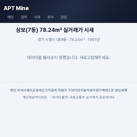
APT Mine
메인
검색
시세
분석
관심
삼보(7동) 78.24m² 실거래가 시세
경기 시흥시 대야동 · 78.24m² · 1991년
데이터를 불러오지 못했습니다. 새로고침해주세요.
메인
|
지역시세
비교검색
신고가검색
|
저평가 TOP3
단지분석
바닥찾기
백테스트
|
관심목록
개인정보처리방침
·
데이터 출처: 국토교통부 실거래가 공공데이터