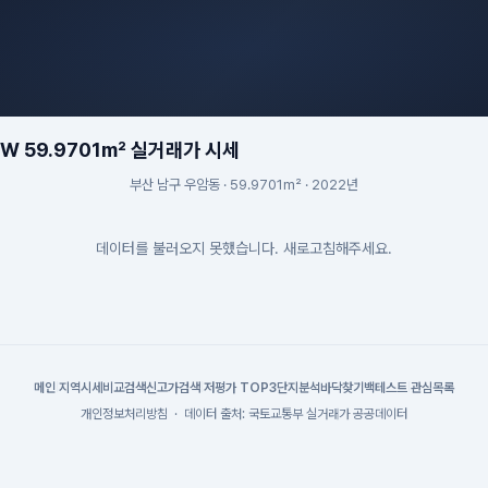
 59.9701m² 실거래가 시세
부산 남구 우암동 · 59.9701m² · 2022년
데이터를 불러오지 못했습니다. 새로고침해주세요.
메인
|
지역시세
비교검색
신고가검색
|
저평가 TOP3
단지분석
바닥찾기
백테스트
|
관심목록
개인정보처리방침
·
데이터 출처: 국토교통부 실거래가 공공데이터