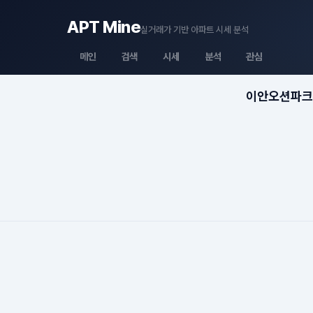
APT Mine
실거래가 기반 아파트 시세 분석
메인
검색
시세
분석
관심
이안오션파크W