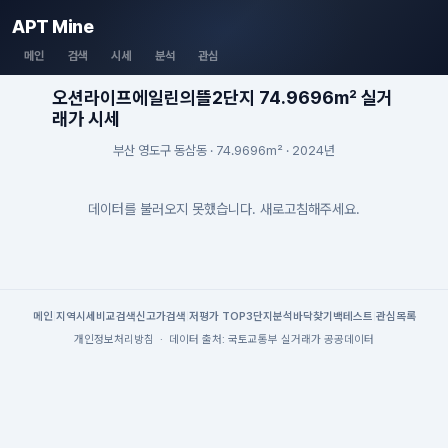
APT Mine
메인
검색
시세
분석
관심
오션라이프에일린의뜰2단지 74.9696m² 실거
래가 시세
부산 영도구 동삼동 · 74.9696m² · 2024년
데이터를 불러오지 못했습니다. 새로고침해주세요.
메인
|
지역시세
비교검색
신고가검색
|
저평가 TOP3
단지분석
바닥찾기
백테스트
|
관심목록
개인정보처리방침
·
데이터 출처: 국토교통부 실거래가 공공데이터