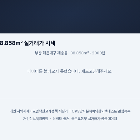
8.858m² 실거래가 시세
부산 해운대구 재송동 · 38.858m² · 2000년
데이터를 불러오지 못했습니다. 새로고침해주세요.
메인
|
지역시세
비교검색
신고가검색
|
저평가 TOP3
단지분석
바닥찾기
백테스트
|
관심목록
개인정보처리방침
·
데이터 출처: 국토교통부 실거래가 공공데이터