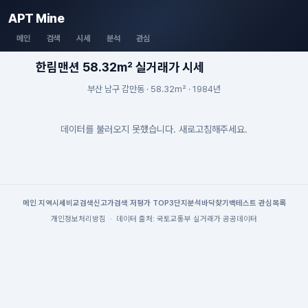
APT Mine
메인
검색
시세
분석
관심
한림맨션 58.32m² 실거래가 시세
부산 남구 감만동 · 58.32m² · 1984년
데이터를 불러오지 못했습니다. 새로고침해주세요.
메인
|
지역시세
비교검색
신고가검색
|
저평가 TOP3
단지분석
바닥찾기
백테스트
|
관심목록
개인정보처리방침
·
데이터 출처: 국토교통부 실거래가 공공데이터