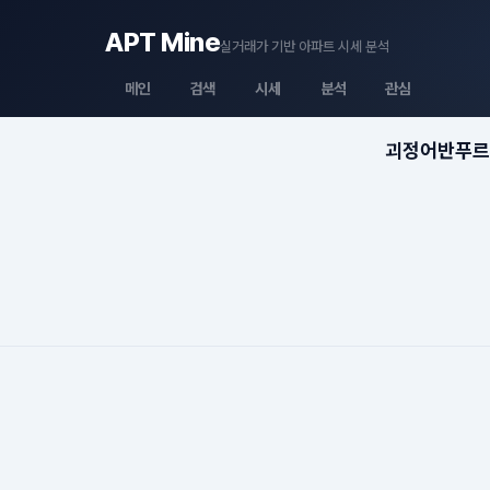
APT Mine
실거래가 기반 아파트 시세 분석
메인
검색
시세
분석
관심
괴정어반푸르지