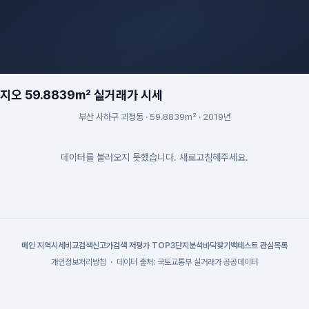
오 59.8839m² 실거래가 시세
부산 사하구 괴정동 · 59.8839m² · 2019년
데이터를 불러오지 못했습니다. 새로고침해주세요.
메인
|
지역시세
비교검색
신고가검색
|
저평가 TOP3
단지분석
바닥찾기
백테스트
|
관심목록
개인정보처리방침
·
데이터 출처: 국토교통부 실거래가 공공데이터