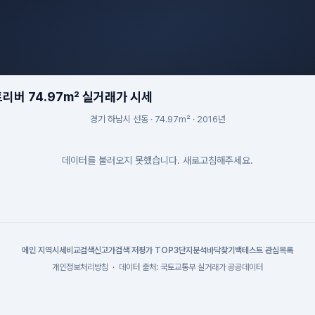
리버 74.97m² 실거래가 시세
경기 하남시 선동 · 74.97m² · 2016년
데이터를 불러오지 못했습니다. 새로고침해주세요.
메인
|
지역시세
비교검색
신고가검색
|
저평가 TOP3
단지분석
바닥찾기
백테스트
|
관심목록
개인정보처리방침
·
데이터 출처: 국토교통부 실거래가 공공데이터