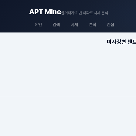
APT Mine
실거래가 기반 아파트 시세 분석
메인
검색
시세
분석
관심
미사강변 센트