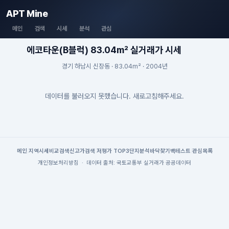
APT Mine
메인
검색
시세
분석
관심
에코타운(B블럭) 83.04m² 실거래가 시세
경기 하남시 신장동 · 83.04m² · 2004년
데이터를 불러오지 못했습니다. 새로고침해주세요.
메인
|
지역시세
비교검색
신고가검색
|
저평가 TOP3
단지분석
바닥찾기
백테스트
|
관심목록
개인정보처리방침
·
데이터 출처: 국토교통부 실거래가 공공데이터