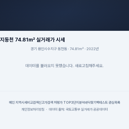
동천 74.81m² 실거래가 시세
경기 용인시수지구 동천동 · 74.81m² · 2022년
데이터를 불러오지 못했습니다. 새로고침해주세요.
메인
|
지역시세
비교검색
신고가검색
|
저평가 TOP3
단지분석
바닥찾기
백테스트
|
관심목록
개인정보처리방침
·
데이터 출처: 국토교통부 실거래가 공공데이터