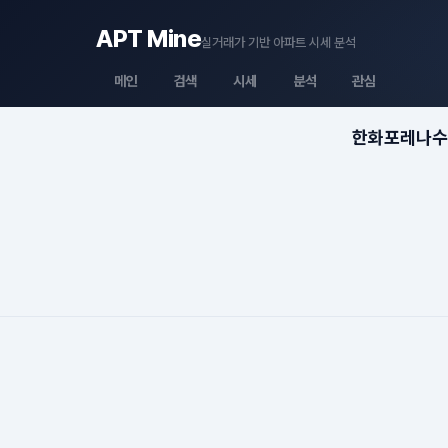
APT Mine
실거래가 기반 아파트 시세 분석
메인
검색
시세
분석
관심
한화포레나수지