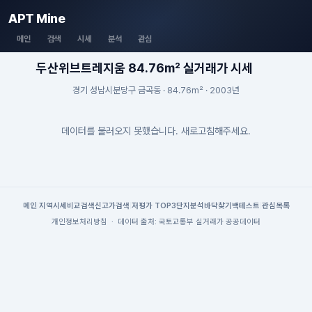
APT Mine
메인
검색
시세
분석
관심
두산위브트레지움 84.76m² 실거래가 시세
경기 성남시분당구 금곡동 · 84.76m² · 2003년
데이터를 불러오지 못했습니다. 새로고침해주세요.
메인
|
지역시세
비교검색
신고가검색
|
저평가 TOP3
단지분석
바닥찾기
백테스트
|
관심목록
개인정보처리방침
·
데이터 출처: 국토교통부 실거래가 공공데이터