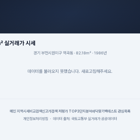
m² 실거래가 시세
경기 부천시원미구 역곡동 · 82.18m² · 1986년
데이터를 불러오지 못했습니다. 새로고침해주세요.
메인
|
지역시세
비교검색
신고가검색
|
저평가 TOP3
단지분석
바닥찾기
백테스트
|
관심목록
개인정보처리방침
·
데이터 출처: 국토교통부 실거래가 공공데이터