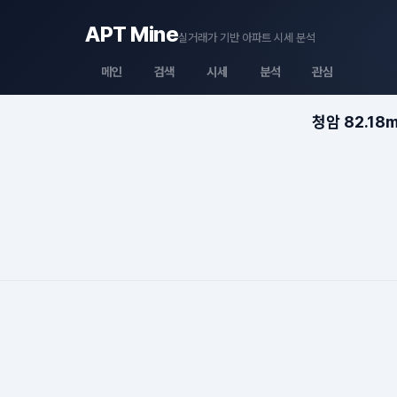
APT Mine
실거래가 기반 아파트 시세 분석
메인
검색
시세
분석
관심
청암 82.18