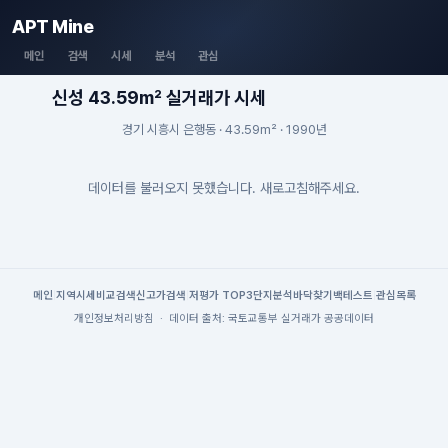
APT Mine
메인
검색
시세
분석
관심
신성 43.59m² 실거래가 시세
경기 시흥시 은행동 · 43.59m² · 1990년
데이터를 불러오지 못했습니다. 새로고침해주세요.
메인
|
지역시세
비교검색
신고가검색
|
저평가 TOP3
단지분석
바닥찾기
백테스트
|
관심목록
개인정보처리방침
·
데이터 출처: 국토교통부 실거래가 공공데이터