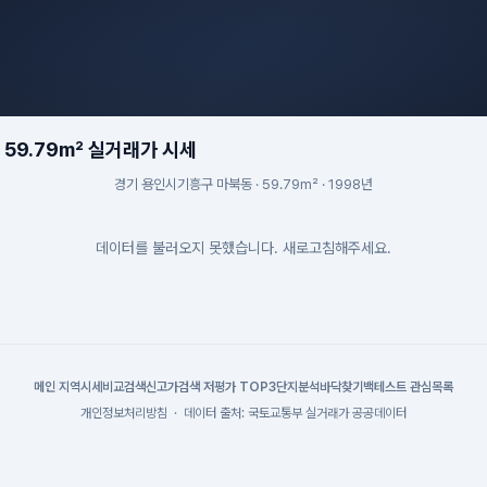
59.79m² 실거래가 시세
경기 용인시기흥구 마북동 · 59.79m² · 1998년
데이터를 불러오지 못했습니다. 새로고침해주세요.
메인
|
지역시세
비교검색
신고가검색
|
저평가 TOP3
단지분석
바닥찾기
백테스트
|
관심목록
개인정보처리방침
·
데이터 출처: 국토교통부 실거래가 공공데이터