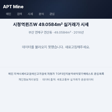
APT Mine
메인
검색
시세
분석
관심
시청역퀸즈W 49.0584m² 실거래가 시세
부산 연제구 연산동 · 49.0584m² · 2016년
데이터를 불러오지 못했습니다. 새로고침해주세요.
메인
|
지역시세
비교검색
신고가검색
|
저평가 TOP3
단지분석
바닥찾기
백테스트
|
관심목록
개인정보처리방침
·
데이터 출처: 국토교통부 실거래가 공공데이터