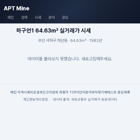
APT Mine
메인
검색
시세
분석
관심
하구언1 64.63m² 실거래가 시세
부산 사하구 하단동 · 64.63m² · 1982년
데이터를 불러오지 못했습니다. 새로고침해주세요.
메인
|
지역시세
비교검색
신고가검색
|
저평가 TOP3
단지분석
바닥찾기
백테스트
|
관심목록
개인정보처리방침
·
데이터 출처: 국토교통부 실거래가 공공데이터