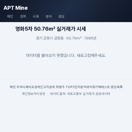
APT Mine
메인
검색
시세
분석
관심
영화5차 50.76m² 실거래가 시세
경기 군포시 금정동 · 50.76m² · 1986년
데이터를 불러오지 못했습니다. 새로고침해주세요.
메인
|
지역시세
비교검색
신고가검색
|
저평가 TOP3
단지분석
바닥찾기
백테스트
|
관심목록
개인정보처리방침
·
데이터 출처: 국토교통부 실거래가 공공데이터