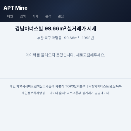
APT Mine
메인
검색
시세
분석
관심
경남아너스빌 99.66m² 실거래가 시세
부산 북구 화명동 · 99.66m² · 1998년
데이터를 불러오지 못했습니다. 새로고침해주세요.
메인
|
지역시세
비교검색
신고가검색
|
저평가 TOP3
단지분석
바닥찾기
백테스트
|
관심목록
개인정보처리방침
·
데이터 출처: 국토교통부 실거래가 공공데이터