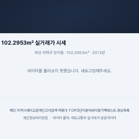
102.2953m² 실거래가 시세
부산 사하구 당리동 · 102.2953m² · 2013년
데이터를 불러오지 못했습니다. 새로고침해주세요.
메인
|
지역시세
비교검색
신고가검색
|
저평가 TOP3
단지분석
바닥찾기
백테스트
|
관심목록
개인정보처리방침
·
데이터 출처: 국토교통부 실거래가 공공데이터