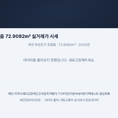
 72.9082m² 실거래가 시세
부산 부산진구 초읍동 · 72.9082m² · 2020년
데이터를 불러오지 못했습니다. 새로고침해주세요.
메인
|
지역시세
비교검색
신고가검색
|
저평가 TOP3
단지분석
바닥찾기
백테스트
|
관심목록
개인정보처리방침
·
데이터 출처: 국토교통부 실거래가 공공데이터