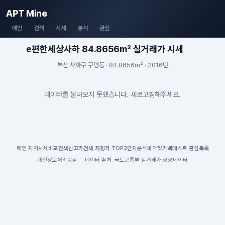
APT Mine
메인
검색
시세
분석
관심
e편한세상사하 84.8656m² 실거래가 시세
부산 사하구 구평동 · 84.8656m² · 2016년
데이터를 불러오지 못했습니다. 새로고침해주세요.
메인
|
지역시세
비교검색
신고가검색
|
저평가 TOP3
단지분석
바닥찾기
백테스트
|
관심목록
개인정보처리방침
·
데이터 출처: 국토교통부 실거래가 공공데이터