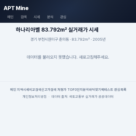
APT Mine
메인
검색
시세
분석
관심
하나리아벨 83.792m² 실거래가 시세
경기 부천시원미구 춘의동 · 83.792m² · 2005년
데이터를 불러오지 못했습니다. 새로고침해주세요.
메인
|
지역시세
비교검색
신고가검색
|
저평가 TOP3
단지분석
바닥찾기
백테스트
|
관심목록
개인정보처리방침
·
데이터 출처: 국토교통부 실거래가 공공데이터